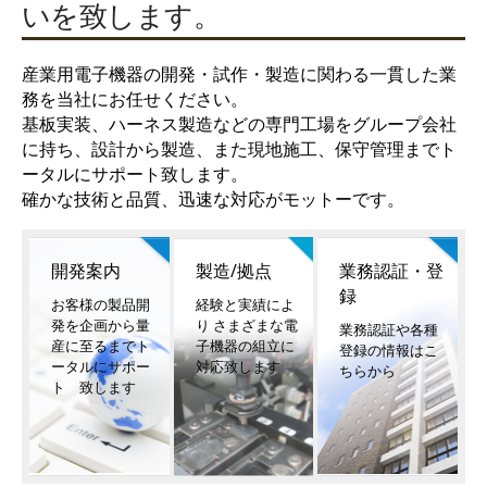
いを致します。
産業用電子機器の開発・試作・製造に関わる一貫した業
務を当社にお任せください。
基板実装、ハーネス製造などの専門工場をグループ会社
に持ち、設計から製造、また現地施工、保守管理までト
ータルにサポート致します。
確かな技術と品質、迅速な対応がモットーです。
開発案内
製造/拠点
業務認証・登
録
お客様の製品開
経験と実績によ
発を企画から量
り さまざまな電
業務認証や各種
産に至るまでト
子機器の組立に
登録の情報はこ
ータルにサポー
対応致します
ちらから
ト 致します