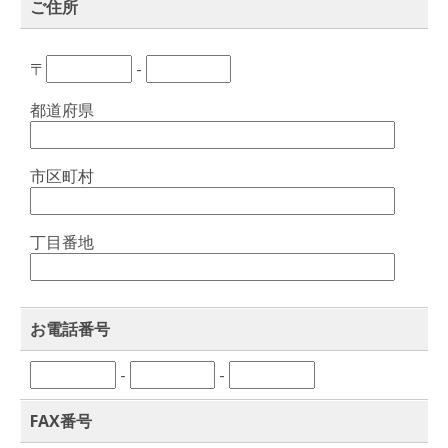
ご住所
〒
-
都道府県
市区町村
丁目番地
お電話番号
-
-
FAX番号