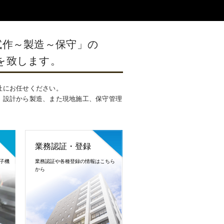
～試作～製造～保守」の
を致します。
社にお任せください。
、設計から製造、また現地施工、保守管理
業務認証・登録
子機
業務認証や各種登録の情報はこちら
から