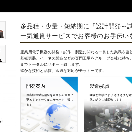
多品種・少量・短納期に「設計開発
一気通貫サービスでお客様のお手伝い
産業用電子機器の開発・試作・製造に関わる一貫した業務を当
基板実装、ハーネス製造などの専門工場をグループ会社に持ち
までトータルにサポート致します。
確かな技術と品質、迅速な対応がモットーです。
開発案内
製造/拠点
お客様の製品開発を企画から量産に
経験と実績により さまざまな電
至るまでトータルにサポート 致し
器の組立に対応致します
ます